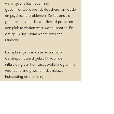
werd tijdens haar leven zelf
geconfronteerd met dakloosheid, armoede
en psychische problemen. Ze liet ons als
geen ander zien dat we allemaal proberen
een plek te vinden waar we thuishoren. En
dat geluk ligt “somewhere over the
rainbow".
De opbrengst van deze avond voor
Centrepoint werd gebruikt voor de
uitbreiding van hun succesvolle programma
voor zelfstandig wonen, dat nieuwe
huisvesting en opleidings- en
werkgelegenheidskansen voor jongeren
biedt.
Regie: Max Bex Roberts
Muzikaal leider: Alex Parker