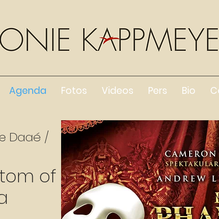
Agenda
Fotos
Videos
Pers
Bio
C
ne Daaé /
tom of
a